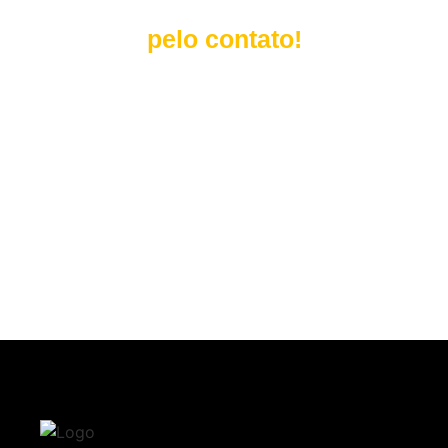
pelo contato!
em breve um de nossos
consultores falará com você.​