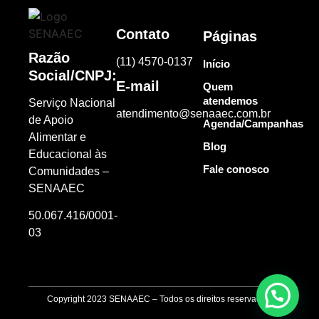
Contato
Páginas
Razão
(11) 4570-0137
Início
Social/CNPJ:
E-mail
Quem
atendemos
Serviço Nacional
atendimento@senaaec.com.br
de Apoio
Agenda/Campanhas
Alimentar e
Blog
Educacional às
Fale conosco
Comunidades –
SENAAEC
50.067.416/0001-
03
Copyright 2023 SENAAEC – Todos os direitos reservados.