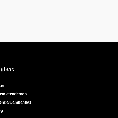
ginas
cio
em atendemos
enda/Campanhas
og