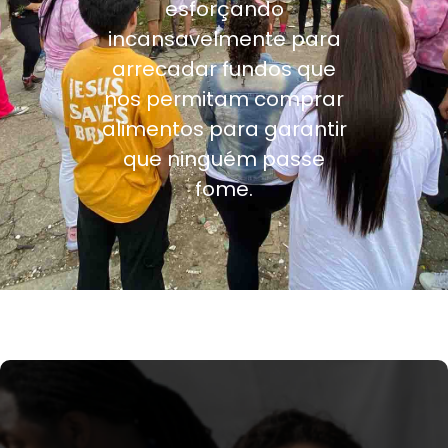
esforçando
incansavelmente para
arrecadar fundos que
nos permitam comprar
alimentos para garantir
que ninguém passe
fome.