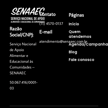
Contato
Páginas
(11) 4570-0137
Início
Razão
E-mail
Quem
Social/CNPJ:
atendemos
atendimento@senaaec.com.br
Serviço Nacional
Agenda/Campanha
de Apoio
Blog
Alimentar e
Fale conosco
Educacional às
Comunidades –
SENAAEC
50.067.416/0001-
03